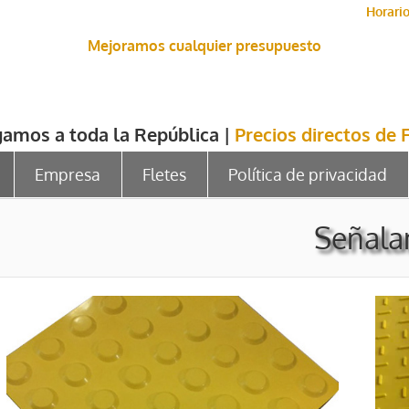
Horario
Mejoramos cualquier presupuesto
gamos a toda la República |
Precios directos de 
Empresa
Fletes
Política de privacidad
Señala