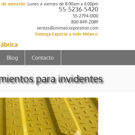
 de atención:
Lunes a viernes de 8:00am a 6:00pm
55-5236-5420
55-2794-0100
800-849-2089
ventas@unimatcorporation.com
Entrega Express a todo México:
Fábrica
Blog
Contacto
mientos para invidentes