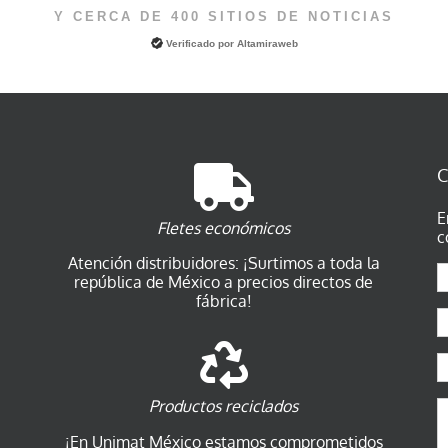
Y CERCA DE 400 SITIOS DE NOTICIAS
Verificado por
Altamiraweb
C
E
Fletes económicos
c
Atención distribuidores: ¡Surtimos a toda la
república de México a precios directos de
fábrica!
Productos reciclados
¡En Unimat México estamos comprometidos