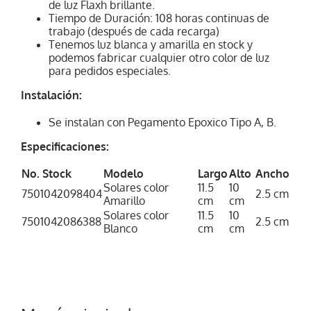
de luz Flaxh brillante.
Tiempo de Duración: 108 horas continuas de
trabajo (después de cada recarga)
Tenemos luz blanca y amarilla en stock y
podemos fabricar cualquier otro color de luz
para pedidos especiales.
Instalación:
Se instalan con Pegamento Epoxico Tipo A, B.
Especificaciones:
No. Stock
Modelo
Largo
Alto
Ancho
Solares color
11.5
10
7501042098404
2.5 cm
Amarillo
cm
cm
Solares color
11.5
10
7501042086388
2.5 cm
Blanco
cm
cm